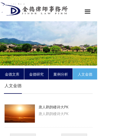
首页
끀
关于金德
专业领域
专业团队
金德资讯
金德文库
金德文库
金德研究
案例分析
人文金德
人文金德
联系我们
唐人鹳鹊楼诗大PK
唐人鹳鹊楼诗大PK