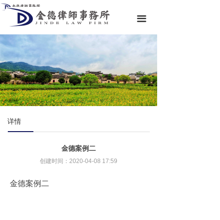
首页
끀
关于金德
专业领域
专业团队
金德资讯
金德文库
详情
联系我们
金德案例二
创建时间：
2020-04-08
17:59
金德案例二